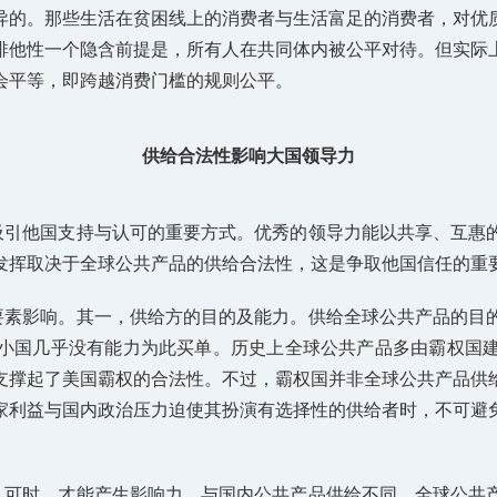
异的。那些生活在贫困线上的消费者与生活富足的消费者，对优
排他性一个隐含前提是，所有人在共同体内被公平对待。但实际
会平等，即跨越消费门槛的规则公平。
供给合法性影响大国领导力
吸引他国支持与认可的重要方式。优秀的领导力能以共享、互惠
发挥取决于全球公共产品的供给合法性，这是争取他国信任的重
要素影响。其一，供给方的目的及能力。供给全球公共产品的目
小国几乎没有能力为此买单。历史上全球公共产品多由霸权国
支撑起了美国霸权的合法性。不过，霸权国并非全球公共产品供
家利益与国内政治压力迫使其扮演有选择性的供给者时，不可避
认可时，才能产生影响力。与国内公共产品供给不同，全球公共