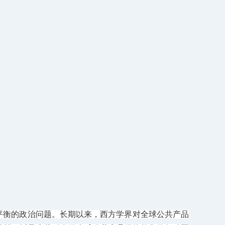
平衡的政治问题。长期以来，西方学界对全球公共产品