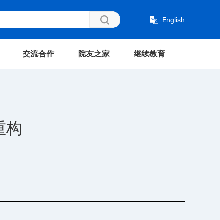
English
交流合作
院友之家
继续教育
重构