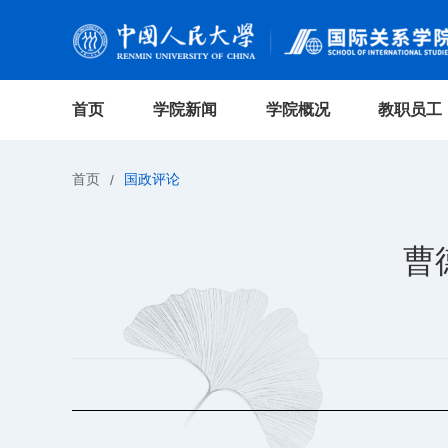
首页
学院新闻
学院概况
教职员工
首页
国政评论
/
曹