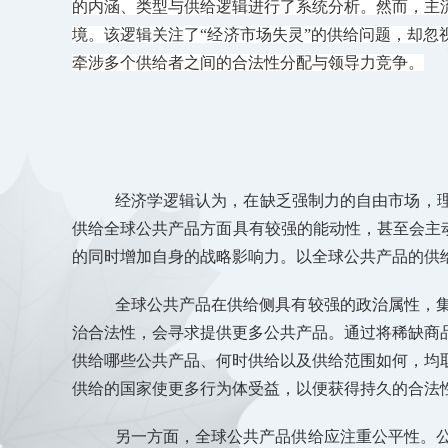
的内涵、类型与供给逻辑进行了系统分析。然而，主
境。该逻辑关注了“经济市场失灵”的供给问题，却忽
牵涉多个供给者之间的合法性分配与领导力竞争。
经济学逻辑认为，在缺乏强制力的自由市场，理
供给全球公共产品方面具有较强的能动性，甚至会
主
的同时增加自身的战略影响力。以全球公共产品的供
全球公共产品在供给
侧具有
较强的政治属性，
治合法性，会寻求提供更多公共产品。通过将稀缺商
供给哪些公共产品、何时供给以及供给范围如何，均
供给的国家使更多行为体受益，以便获得持久的合法
另一方面，全球公共产品供给应注重公平性。