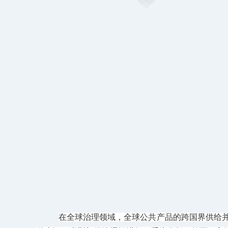
在全球治理领域，全球公共产品的跨国界供给