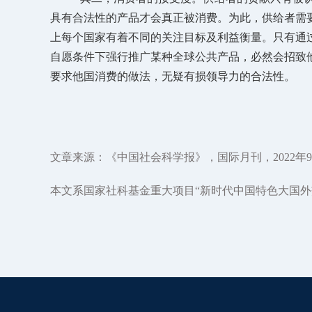
具有合法性的产品才会真正被消费。为此，供给者需
上每个国家有着不同的关注目标及利益衡量。只有通
自愿条件下强行推广某种全球公共产品，必然会招致
要求他国消费的做法，无疑有损领导力的合法性。
文章来源：《中国社会科学报》，国际月刊，
2022
年
9
本文系国家社科基金重大项目
“
新时代中国特色大国外