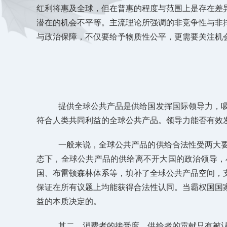
红利将惠及全球，但在普惠的程度与范围上是存在差
潜在的机会不平等。主流理论所强调的非竞争性与非
与政治保障，不仅要给予物质性公平，更需要关注机
提供全球公共产品是
供给国发挥
国际领导力，
符合人类共同利益的全球公共产品。领导
力能否
有效
一般来说，全球公共产品的供给合法性受两大
态下，全球公共产品的供给离不开大国的政治领导，
国、布雷顿森林体系等，填补了全球公共产品空间，
保证在所有议题上均能获得合法性认同。当霸权国国
益的本质决定的。
其二，消费者的接受度。供给者的贡献只有被