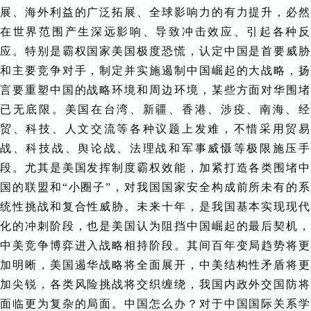
展、海外利益的广泛拓展、全球影响力的有力提升，必然
在世界范围产生深远影响、导致冲击效应、引起各种反
应。特别是霸权国家美国极度恐慌，认定中国是首要威胁
和主要竞争对手，制定并实施遏制中国崛起的大战略，扬
言要重塑中国的战略环境和周边环境，某些方面对华围堵
已无底限。美国在台湾、新疆、香港、涉疫、南海、经
贸、科技、人文交流等各种议题上发难，不惜采用贸易
战、科技战、舆论战、法理战和军事威慑等极限施压手
段。尤其是美国发挥制度霸权效能，加紧打造各类围堵中
国的联盟和“小圈子”，对我国国家安全构成前所未有的系
统性挑战和复合性威胁。未来十年，是我国基本实现现代
化的冲刺阶段，也是美国认为阻挡中国崛起的最后契机，
中美竞争博弈进入战略相持阶段。其间百年变局趋势将更
加明晰，美国遏华战略将全面展开，中美结构性矛盾将更
加尖锐，各类风险挑战将交织缠绕，我国内政外交国防将
面临更为复杂的局面。中国怎么办？对于中国国际关系学