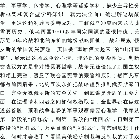
学、军事学、传播学、心理学等诸多学科，缺少主导性分
析框架和复合型学科知识，就无法全面正确理解这场战
争，更遑论趋利避害妥善应对。了解俄乌冲突的来龙去脉
需要历史，俄乌两国1000多年同宗同源的爱恨情仇，美
苏近50年冷战和北约东扩的地缘战略撕扯，“战斗民族”俄
罗斯的帝国复兴梦想，美国要“重新伟大起来”的“山河重
整”，展示出这场战争说不清、理还乱的复杂性质。判断
交战双方的是非对错需要哲学，战争无疑侵犯了别国主权
和领土完整，违反了联合国宪章的宗旨和原则；然而凡事
都有前因后果，北约五次东扩把战略疆界推到俄罗斯家门
口，完全无视俄罗斯的安全关切，到底谁是矛盾的主要方
面，在法理情利四者之间如何权衡取舍，全世界都在做这
道必答题。预测战争走势的军事观察需要心理学，俄军从
第一阶段的“闪电战”，到第二阶段的“迂回战”，再到第三
阶段的“围歼战”，乃至目前的“拉锯战”，普京到底想干什
么、何时才会收手？看懂美俄经济制裁与反制裁的对手戏