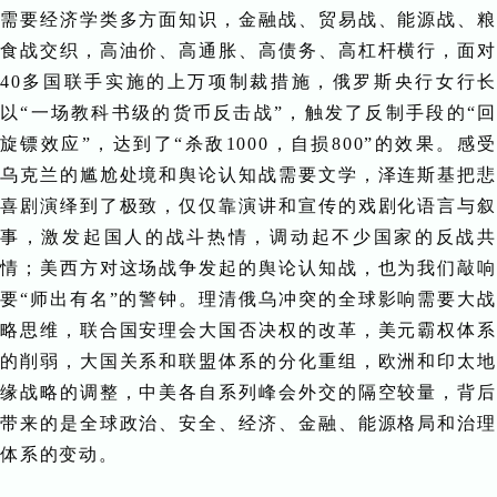
需要经济学类多方面知识，金融战、贸易战、能源战、粮
食战交织，高油价、高通胀、高债务、高杠杆横行，面对
40多国联手实施的上万项制裁措施，俄罗斯央行女行长
以“一场教科书级的货币反击战”，触发了反制手段的“回
旋镖效应”，达到了“杀敌1000，自损800”的效果。感受
乌克兰的尴尬处境和舆论认知战需要文学，泽连斯基把悲
喜剧演绎到了极致，仅仅靠演讲和宣传的戏剧化语言与叙
事，激发起国人的战斗热情，调动起不少国家的反战共
情；美西方对这场战争发起的舆论认知战，也为我们敲响
要“师出有名”的警钟。理清俄乌冲突的全球影响需要大战
略思维，联合国安理会大国否决权的改革，美元霸权体系
的削弱，大国关系和联盟体系的分化重组，欧洲和印太地
缘战略的调整，中美各自系列峰会外交的隔空较量，背后
带来的是全球政治、安全、经济、金融、能源格局和治理
体系的变动。