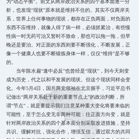
为“动态平衡”。前文从两岸政治关系的四个基本面逐一分
析，也发现“现状”原本就是维持不住的。其实不仅两岸关
系，世界上任何事物的现状，都存在正负两面，对负面的
东西不应维持，就像人得了病一样，必须抓紧治，有些慢
性病一时无药可治又暂时不致命，那也可以拖一拖，但早
晚还是要治。对正面的东西则要不断强化，不断发展，正
像一个健康人也要不断锻炼身体一样，仅仅“维持”是不够
的。
当年陈水扁
“逢中必反”也曾经是“现状”，到今天则变
成为历史，代之以和平发展的现状。但这个现状同样会变
化。今年5月4日，国共两党领袖在北京握手，习近平总书
记做出“两岸关系处于新的重要节点上”的政治判断，所
谓“节点”，就是要提示我们注意某种重大变化将要来临的
可能性，至于怎么变无非两种可能：往正面方向变，就是
针对两岸政治关系的四个基本面分别采取改进措施，坚持
共识、缓解对抗，强化合作，增强互信，通过双方的共同