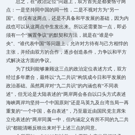
总之，在
“政治定位”问题上，双方首先是都要恪守两
点：一是坚持同中国的同一性，二是不视对方为“另一
国”。但仅有这两点，还是不具备和平发展的基础，因为内
战也可以从这两点中生发出来。所以还需要加一点，即必
须有一个“搁置争议”的默契和方法，就是在“谁是中
央”、“谁代表中国”等问题上，允许对方待有与己方相悖的
主张，并经由双方的合作，逐步创造条件，力争以和平方
式解决这方面的争议。
为了找到能够兼顾这三点的政治定位表述方式，双方
经过多年磨合，最终以
“九二共识”构筑成今日和平发展的
政治基础。虽然两岸对“九二共识”的内涵也有“不同表
述”，但无论是大陆表述的“两岸两会各自以口头方式表述
海峡两岸均坚持一个中国原则”还是马英九及台湾当局一再
重复的“一个中国，各自表述”，乃至最近由国民党主席朱
立伦表述的“两岸同属一中，但内涵定义有所不同的九二共
识”都能清晰反映出来对于上述三点的同意。