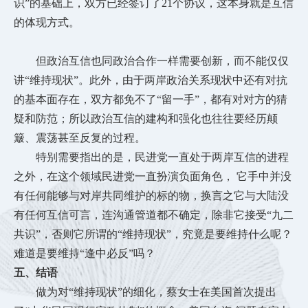
识”的基础上，双方已经签订了21个协议，这本身就是互信
的体现方式。
但政治互信也同政治合作一样需要创新，而不能仅仅
讲
“维持现状”。此外，由于两岸政治关系现状中还有对抗
的基本面存在，双方都免不了“留一手”，都有对对方的猜
疑和防范；所以政治互信的建构和强化也往往要经历颠
簸、震荡甚至反复的过程。
特别需要指出的是，民进党一直处于两岸互信的进程
之外，在这个领域民进党一直扮演负面角色，
它手中并没
有任何能够与对岸共同维护的标的物，换言之它与大陆没
有任何互信可言，连沟通管道都不确定，除非它接受
“九二
共识”，否则它所谓的“维持现状”，究竟是要维持什么呢？
难道是要维持“逢中必反”吗？
五、结语
做为对
“维持现状”的细化，蔡女士在美国首次提出