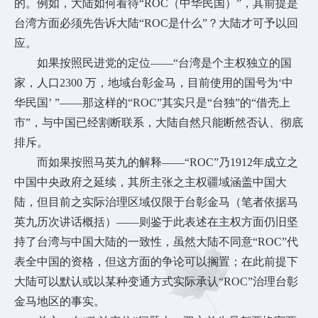
的。例如，大陆如何看待“ROC（中华民国）”，其前提是
台湾方面必须先告诉大陆“ROC是什么”？大陆才可予以回
应。
如果按照民进党的定位
——“台湾是个主权独立的国
家，人口2300 万，地域台彰金马，目前使用的国号为‘中
华民国’ ”——那这样的“ROC”其实只是“台独”的“借壳上
市”，与中国已经割断联系，大陆自然只能断然否认、彻底
排斥。
而如果按照马英九的解释
——“ROC”乃1912年成立之
中国中央政府之延续，其所主张之主权疆域涵盖中国大
陆，但目前之实际治理区域仅限于台彰金马（笔者依据马
英九历次讲话概括）——则鉴于此表述在主权方面仍旧坚
持了台湾与中国大陆的一致性，虽然大陆不同意“ROC”代
表全中国的资格，但这方面的争论可以搁置；在此前提下
大陆可以默认或以某种变通方式实际承认“ROC”治理台彰
金马地区的事实。