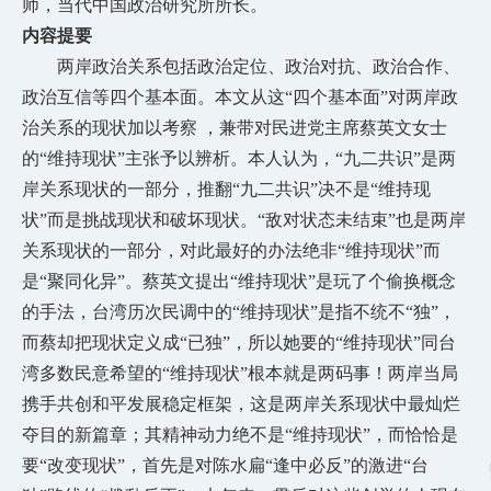
师，当代中国政治研究所所长。
内容提要
两岸政治关系包括政治定位、政治对抗、政治合作、
政治互信等四个基本面。本文从这
“四个基本面”对两岸政
治关系的现状加以考察 ，兼带对民进党主席蔡英文女士
的“维持现状”主张予以辨析。本人认为，“九二共识”是两
岸关系现状的一部分，推翻“九二共识”决不是“维持现
状”而是挑战现状和破坏现状。“敌对状态未结束”也是两岸
关系现状的一部分，对此最好的办法绝非“维持现状”而
是“聚同化异”。蔡英文提出“维持现状”是玩了个偷换概念
的手法，台湾历次民调中的“维持现状”是指不统不“独”，
而蔡却把现状定义成“已独”，所以她要的“维持现状”同台
湾多数民意希望的“维持现状”根本就是两码事！两岸当局
携手共创和平发展稳定框架，这是两岸关系现状中最灿烂
夺目的新篇章；其精神动力绝不是“维持现状”，而恰恰是
要“改变现状”，首先是对陈水扁“逢中必反”的激进“台