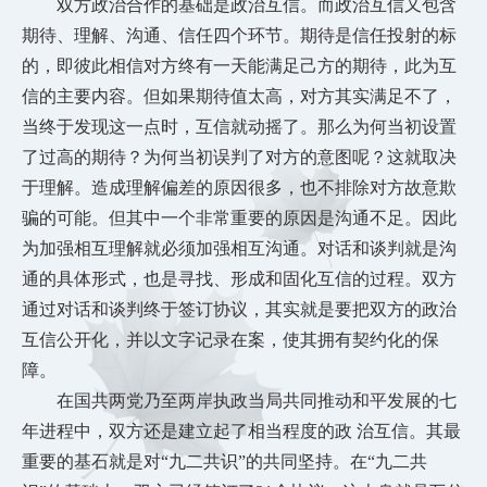
双方政治合作的基础是政治互信。而政治互信又包含
期待、理解、沟通、信任四个环节。期待是信任投射的标
的，即彼此相信对方终有一天能满足己方的期待，此为互
信的主要内容。但如果期待值太高，对方其实满足不了，
当终于发现这一点时，互信就动摇了。那么为何当初设置
了过高的期待？为何当初误判了对方的意图呢？这就取决
于理解。造成理解偏差的原因很多，也不排除对方故意欺
骗的可能。但其中一个非常重要的原因是沟通不足。因此
为加强相互理解就必须加强相互沟通。对话和谈判就是沟
通的具体形式，也是寻找、形成和固化互信的过程。双方
通过对话和谈判终于签订协议，其实就是要把双方的政治
互信公开化，并以文字记录在案，使其拥有契约化的保
障。
在国共两党乃至两岸执政当局共同推动和平发展的七
年进程中，双方还是建立起了相当程度的政
治互信。其最
重要的基石就是对
“九二共识”的共同坚持。在“九二共