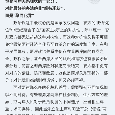
也是两岸关系现状的一部分，
对此最好的办法绝非
“维持现状”，
而是
“聚同化异”
政治议题中最核心的是国家政权问题，双方的
“政治定
位”中已经蕴含了在“国家主权”上的对抗性，除非统一，否
则双方都无法超越这种对抗性，而这种对抗性又将不可避
免地限制两岸经济合作乃至政治合作的深度和广度。在和
平发展阶段，两岸政治关系中仍存在着两岸间的政党之
争、政权之争，甚至两岸人民的认识和追求也有很多矛盾
和分歧，简言之即两岸敌对状态尚未结束，双方都不免有
对对方的猜疑、防范和敌意，这也是两岸关系现状的一部
分！对此我们都感到很遗憾，但又必须重视。
面对两岸那么多的分歧和差异，需要甄别不同情况加
以不同对待。有些差异如两岸在社会制度、生活方式的差
异，或两岸人民对于政治制度的不同选择，应当相互尊
重，求同存异
。因此当朱立伦主席对习近平总书记说“两