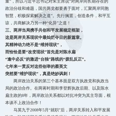
重”，所以习近平总书记对朱主席说“对两岸间长期存在的
政治分歧和难题，国共两党都要勇于面对，汇聚两岸同胞
智慧，积极探索解决之道”。先行搁置，创造条件，和平互
谅，共商解决乃另一种“化异”之道！
三、两岸当局携手共创和平发展稳定框架，
这是两岸关系现状中最灿烂夺目的新篇章。
其精神动力绝不是
“维持现状”，
而恰恰是要
“改变现状”首先是对陈水扁
“逢中必反”的激进“台独”路线的“拨乱反正”。
七年来一贯反对这些创举的蔡英文
突然要
”维护现状”，真是绝妙讽刺！
两岸政治关系的第三个基本面是双方执政党和执政当
局的政治合作。在两蒋时期和李登辉执政后期、以及陈水
扁主政的
8年，两岸政治关系都以对抗冲突为其主导面，根
本谈不上政治合作！
马英九于
2008年5月“就职”后，两岸关系转入和平发展