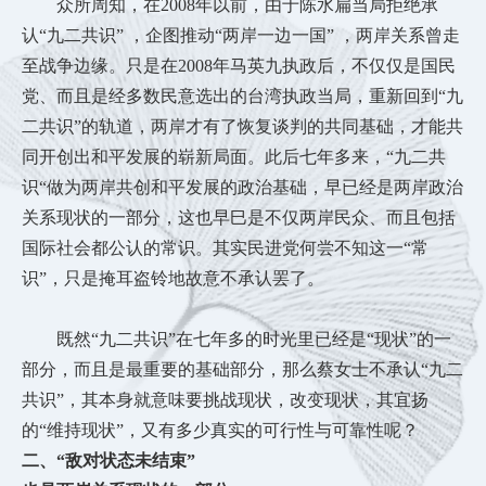
众所周知，在
2008年以前，由于陈水扁当局拒绝承
认“九二共识” ，企图推动“两岸一边一国” ，两岸关系曾走
至战争边缘。只是在2008年马英九执政后，不仅仅是国民
党、而且是经多数民意选出的台湾执政当局，重新回到“九
二共识”的轨道，两岸才有了恢复谈判的共同基础，才能共
同开创出和平发展的崭新局面。此后七年多来，“九二共
识“做为两岸共创和平发展的政治基础，早已经是两岸政治
关系现状的一部分，这也早巳是不仅两岸民众、而且包括
国际社会都公认的常识。其实民进党何尝不知这一“常
识”，只是掩耳盗铃地故意不承认罢了。
既然
“九二共识”在七年多的时光里已经是“现状”的一
部分，而且是最重要的基础部分，那么蔡女士不承认“九二
共识”，其本身就意味要挑战现状，改变现状，其宜扬
的“维持现状”，又有多少真实的可行性与可靠性呢？
二、
“敌对状态未结束”