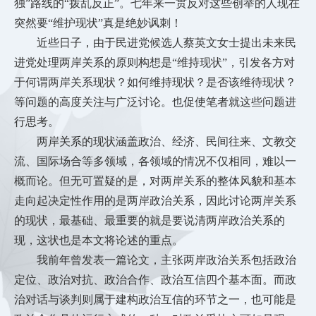
独”路线的“拨乱反正”。七年来一贯反对这些创举的人现在
突然要“维护现状”真是绝妙讽刺！
近些日子，由于民进党候选人蔡英文女士提出未来民
进党处理两岸关系的原则构想是
“维持现状”，引发各方对
于何谓两岸关系现状？如何维持现状？是否该维待现状？
等问题的高度关注与广泛讨论。也促使笔者就这些问题进
行思考。
两岸关系的现状涵盖政治、经济、民间往来、文教交
流、国际场合等多领域，各领域的情况不仅相同，难以一
概而论。但无可置疑的是，对两岸关系的整体风貌和基本
走向起决定性作用的是两岸政治关系，因此讨论两岸关系
的现状，最基础、最重要的就是要说清两岸政治关系的
现，这状也是本文将论述的重点。
我前年曾发表一篇论文，主张两岸政治关系包括政治
定位、政治对抗、政治合作、政治互信四个基本面。而政
治对话与谈判则属于建构政治互信的环节之一，也可能是