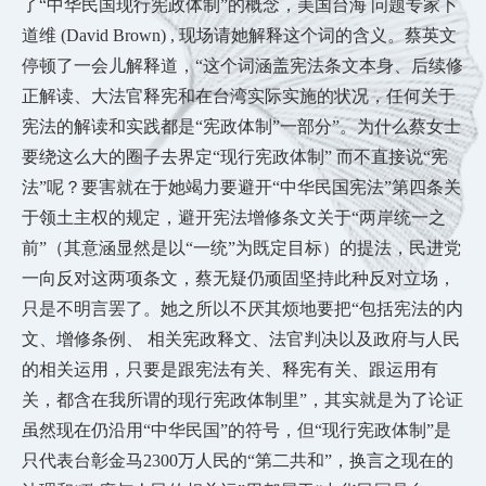
了“中华民国现行宪政体制”的概念，美国台海 问题专家卜
道维 (David Brown) , 现场请她解释这个词的含义。蔡英文
停顿了一会儿解释道，“这个词涵盖宪法条文本身、后续修
正解读、大法官释宪和在台湾实际实施的状况，任何关于
宪法的解读和实践都是“宪政体制”一部分”。为什么蔡女士
要绕这么大的圈子去界定“现行宪政体制” 而不直接说“宪
法”呢？要害就在于她竭力要避开“中华民国宪法”第四条关
于领土主权的规定，避开宪法增修条文关于“两岸统一之
前”（其意涵显然是以“一统”为既定目标）的提法，民进党
一向反对这两项条文，蔡无疑仍顽固坚持此种反对立场，
只是不明言罢了。她之所以不厌其烦地要把“包括宪法的内
文、增修条例、 相关宪政释文、法官判决以及政府与人民
的相关运用，只要是跟宪法有关、释宪有关、跟运用有
关，都含在我所谓的现行宪政体制里”，其实就是为了论证
虽然现在仍沿用“中华民国”的符号，但“现行宪政体制”是
只代表台彰金马2300万人民的“第二共和”，换言之现在的