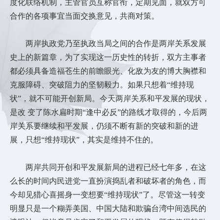
度化联络机制，主管官员互称官衔，定期见面，就双方可
合作的各项事宜当面交换意见，共商对策。
两岸执政党乃至执政当局之间的合作是两岸关系发展
史上的新篇章，为了实现这一历史性的转折，双方主事者
都必须具备造福苍生的前瞻眼光、化敌为友的博大胸襟和
克服障碍、突破阻力的坚韧毅力。如果只想着
“维持现
状”，就不可能开创新局。今天两岸关系和平发展的现状，
是改 变了陈水扁时期“逢中必反”的路线才取得的，今后两
岸关系要继续和平发展，仍须不断有新的突破和新的进
展，只想“维持现状”，其实是维持不住的。
两岸共同开创和平发展新局的进程已经七年多，在这
么长的时间内民进党一直扮演捣乱者和破坏者的角色，而
今却见猎心喜摇身一变想要
“维持现状”了。尽管这一转变
明显只是一个糊弄美国、中国大陆和欺骗台湾中间选民的