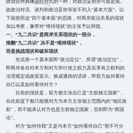
政治合作具体运行方式的一种；对政治妥协亦可如是观。
故政治对话、谈判和政治妥协等皆不列入
“基本方面”。以
下就按照这“四个基本面”的思路，对两岸政治关系的现状
加以考察，兼带对“维待现状”的主张予以辩驳。
一、
“九二共识”是两岸关系现状的一部分，
推翻
”九二共识” 决不是“维持现状”，
而是挑战现状和破坏现状
先说第一个基本面即
“政治定位”。所谓“政治定位”，
即两岸各自对本方和对方所行使之权力及应享有之权利的
法理规定或政策宣示。换成通俗的话讲，即双方如何看待
自己以及如何看待对方？
目前的现状是，双方都主张自己是
”主权独立国家”，
在此前提下都只能视对方为本方主张领土范围内的“地区政
权”，而不能承认对方也是主权独立国家，否则即为“两国
论”。
对方
“如何待我”又是与本方“如何看待自己”密不可分