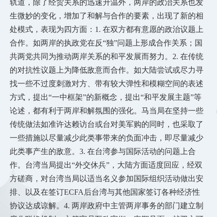
轨道，除了经贸关系的迅速升温外，两岸的政治关系也发
生微妙的变化，增加了和解与合作的要素，出现了新的相
处模式，表现为四方面：1. 在双方都有意愿的政治议题上
合作。如两岸的执政党在反“独”问题上形成合作关系；国
共两党共同为推动两岸关系的和平发展而努力。2. 在传统
的对抗性议题上为降低敌意而合作。如大陆尝试或尽力寻
找一些不过度刺激对方、带有较大弹性和模糊空间的表述
方式，提出“一中框架”的新概念，提出“和平发展主题”等
论述，都有利于两岸和解氛围的强化。马当局在坚持一些
传统做法如准许达赖访台或台对美军购的同时，也采取了
一些措施以尽量减少此类事带来的负面冲击，即尽量减少
此类事产生的敌意。3. 在台湾参与国际活动的问题上合
作。台湾当局提出“外交休兵”，大陆方面适度回应，经双
方磋商，对台湾当局以适当名义参加国际组织活动做出安
排、以及在签订ECFA后台湾与其他国家签订各种经济性
协议达成谅解。4. 两岸政府中主管两岸事务的部门建立制