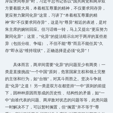
岸应求同尊异”时，习近平总书记答以“国共两党和两岸双
方要着眼大局，本着相互尊重的精神，不仅要求同存异，
更应努力聚同化异”这里，习讲了“本着相互尊重的精
神”和“不仅要求同存异”，这是与“尊异”相近的表述，是对
朱主席的婉转回应。但习话锋一转，马上又提出“更应努力
聚同化异”；这里，“化异”的提法暗示出对于两岸的某些差
异（包括分歧、争端），不但不能“尊”而且不能任其“久
存”即永远“维持现状”，正确选择是必须“化异”！
具体而言，两岸间需要
“化异”的问题至少有两类：一
类是直接挑战“一个中国”原则，危害国家主权和领土完整
的主张和行为，如“台独”，对其斗而胜之。坚决斗争就
是“化异”之道！ 另一类是双方在都坚持“一中”原则的前提
下，因种种原因而形成的历史性 、结构性的矛盾，如“一
中”由谁代表的问题、两岸敌对状态的问题等等，此类问题
一时解决不了，可以暂时搁置，但“搁置”并不等于“尊