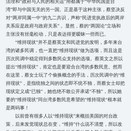
法理和“政府与人民的相关运”用都属于“中华民国是台
湾”即与中国无关的另一国。正是基于这种主张，蔡坚决反
对“两岸同属一中”的九二共识，声称“民进党执政后的两岸
关系应是政府与政府关系” 。显然，蔡的“两国论”立场和
主张没有丝毫松动，只是表达得更暧昧一些而已。
“维持现状”并不是蔡英文和民进党的发明，多年来台
湾的诸多民调，也一直把“维持现状”做为选项，而且这是
历次民调中稳定得到多数民众支持的选项。蔡英文之所以
提出“维持现状”，肯定也是要迎合台湾的多数民意。然而
在这里，蔡女士玩了个偷换概念的手法，历次民调中的“维
持现状”，是指统独之间的状态即不统不独，而蔡女士却把
现状定义成“已独”，她也绝不敢公开承诺“不独”，所以她
要的“维持现状”同台湾多数民意希望的“维持现状“根本就
是两码事！
以前曾有很多人以
“维持现状”来概括美国的对台政
策，后来发觉现状总在变，“维持”什么说不清楚，所以改