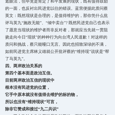
遮眼法，但毕竟是肯定了和平发展的现状，既有值得鼓励
的一面，也反衬出民进党以往的错误。蓝营便据此质问蔡
英文：既然现状是合理的，是值得维护的，那你凭什么批
评马英九“施政无能”、“倾中卖台”? 既然民进党自己也表示
了愿意当现状的维护者而非反对者，那就应当先就一贯阻
挠走向今日“现状”的种种行为向台湾人民道歉！对这样的
质问和挑战，蔡只能哑口无言。因此也招致深绿的不满，
如前民进党主席林义雄就公开批评蔡的“维持现”说状是“帮
了马英九”。
四、两岸政治关系的
第四个基本面是政治互信。
目前两岸政治互信的现状中
根本没有民进党的位置，
它手中原本就没有值得去维护的标的物，
所以也没有
“维持现状”可言，
除非它赞成和接过
“九二共识”