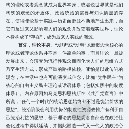
构的理论或者观念就成为世界本身，或者说世界就是他们
构筑的观念的矛盾体。政
治统治的需要与知识阶层的存
在，使得理论基于实践—历史而源源不断地产生出来，而
它们反过来又影响着人们的观念并改变着现实世界，理论
本身构成了“存在”，成为后来人实践的渊源。
首先，理论本身。
“发现”或“发明”以新概念为核心的
理论或者理论体系并不是一件简单的事，而且理论一旦被
发展出来，会演变为流行性观念而固化为人们的思维方式
乃至生活方式，形成严重的路径依赖。哪怕是以讹传讹的
观念，在生活中也有可能演变成信念，比如“党争民主”为
核心的自由主义民主理论或话语体系（包括实践中的制度
体系）。内在原因如马克思和恩格斯在《共产党宣言》中
所说，“任何一个时代的统治思想始终都不过是统治阶级的
思想”。统治阶级会利用优势的制度性资源去推广有利于自
己统治利益的思想，基于理论的思想观念自然会在政治社
会化过程中得以延续，并据此塑造一代又一代人的政治心