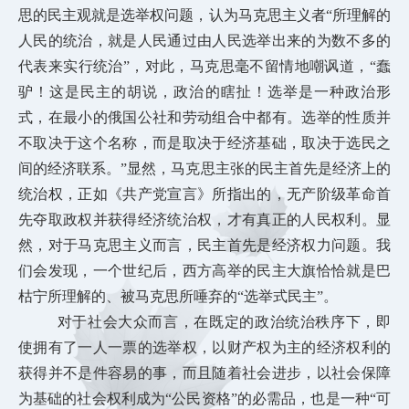
思的民主观就是选举权问题，认为马克思主义者“所理解的
人民的统治，就是人民通过由人民选举出来的为数不多的
代表来实行统治”，对此，马克思毫不留情地嘲讽道，“蠢
驴！这是民主的胡说，政治的瞎扯！选举是一种政治形
式，在最小的俄国公社和劳动组合中都有。选举的性质并
不取决于这个名称，而是取决于经济基础，取决于选民之
间的经济联系。”显然，马克思主张的民主首先是经济上的
统治权，正如《共产党宣言》所指出的，无产阶级革命首
先夺取政权并获得经济统治权，才有真正的人民权利。显
然，对于马克思主义而言，民主首先是经济权力问题。我
们会发现，一个世纪后，西方高举的民主大旗恰恰就是巴
枯宁所理解的、被马克思所唾弃的“选举式民主”。
对于社会大众而言，在既定的政治统治秩序下，即
使拥
有了一人一票的选举权，以财产权为主的经济权利的
获得并不是件容易的事，而且随着社会进步，以社会保障
为基础的社会权利成为“公民资格”的必需品，也是一种“可