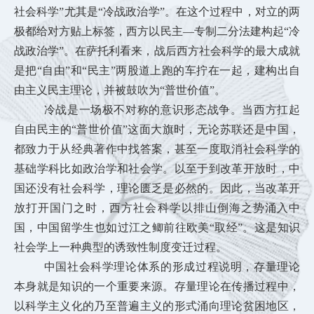
社会科学”尤其是“冷战政治学”。在这个过程中，对立的两
极都给对方贴上标签，西方以民主—专制二分法建构起“冷
战政治学”。在萨托利看来，战后西方社会科学的最大成就
是把“自由”和“民主”两股道上跑的车拧在一起，建构出自
由主义民主理论，并被鼓吹为“普世价值”。
冷战是一场极不对称的意识形态战争。当西方扛起
自由民主的“普世价值”这面大旗时，无论苏联还是中国，
都致力于从经典著作中找答案，甚至一度取消社会科学的
基础学科比如政治学和社会学。以至于到改革开放时，中
国还没有社会科学，理论匮乏是必然的。因此，当改革开
放打开国门之时，西方社会科学以排山倒海之势涌入中
国，中国留学生也如过江之鲫前往欧美“取经”。这是知识
社会学上一种典型的诱致性制度变迁过程。
中国社会科学理论体系的形成过程说明，存量理论
本身就是知识的一个重要来源。存量理论在传播过程中，
以科学主义化的乃至普遍主义的形式涌向理论贫困地区，