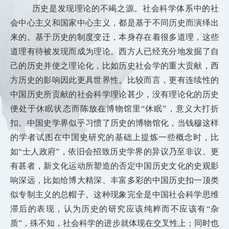
历史是发现理论的不竭之源。社会科学体系中的社
会中心主义和国家中心主义，都是基于不同历史而演绎出
来的。
基于历史的制度变迁，本身存在着很多道理，这些
道理有待被发现而成为理论。西方人已经充分地发掘了自
己的历史并使之理论化，比如历史社会学的重大贡献，西
方历史的影响因此更具世界性。比较而言，更有连续性的
中国历史所贡献的社会科学理论甚少，没有理论化的历史
便处于休眠状态而陈放在博物馆里“休眠”，意义大打折
扣。中国史学界似乎习惯了历史的博物馆化，当钱穆这样
的学者试图在中国史研究的基础上提炼一些概念时，比
如“士人政府”，依旧会招致历史学界的异议乃至非议。更
有甚者，新文化运动所塑造的否定中国历史文化的史观影
响深远，比如给博大精深、丰富多彩的中国历史扣一顶类
似专制主义的总帽子。这种现象完全是中国社会科学思维
滞后的表现，认为历史的研究应该纯粹而不应该有“杂
质”，殊不知，社会科学的进步就体现在交叉性上；同时也