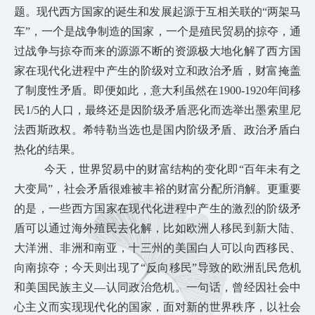
题。现代西方国家的诞生和发展起源于互相关联的“两架马
车”，一个是战争制造的国家，一个是殖民贸易的掠夺，通
过战争与掠夺而来的源源不断的资源极大地化解了西方国
家在现代化进程中产生的阶级对立和政治矛盾，财富掩盖
了制度性矛盾。即便如此，意大利虽然在1900-1920年间移
民1/5的人口，最终还是因阶级矛盾恶化而选举出墨索里尼
法西斯政权。希特勒当选也是国内阶级矛盾、政治矛盾白
热化的结果。
今天，世界贸易中的财富结构的变化即“百年未有之
大变局”，社会矛盾很难被丰裕的财富分配所消解。更重要
的是，一些西方国家在现代化进程中产生的激烈的阶级矛
盾可以通过海外殖民去化解，比如欧洲人移民到新大陆、
大洋洲、非洲和南亚，十三州的美国白人可以向西移民、
向南掠夺；今天则出现了“反向移民”导致的欧洲乱民危机
和美国民族主义—认同政治危机。一句话，曾经因社会中
心主义而实现现代化的国家，面对新的世界秩序，以社会