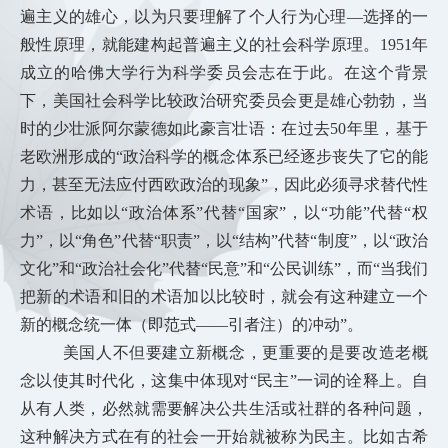
遍主义的雄心，以为只要理解了个人行为心理—选择的一
般性原
理，就能建构起普遍主义的社会科学原理。1951年
成立的哈佛大学行为科学委员会志在于此。在这个背景
下，美国社会科学比较政治研究委员会更是雄心勃勃，当
时的少壮派阿尔蒙德如此豪言壮语：在过去50年里，基于
老欧洲形成的“政治科学的概念体系已经逐步丧失了它的能
力，甚至无法应付西欧政治的现象”，因此必须寻求替代性
术语，比如以“政治体系”代替“国家”，以“功能”代替“权
力”，以“角色”代替“职责”，以“结构”代替“制度”，以“政治
文化”和“政治社会化”代替“民意”和“公民训练”，而“当我们
把新的术语和旧的术语加以比较时，就会有这种建立一个
新的概念统一体（即范式——引者注）的冲动”。
美国人不但要建立新概念，更重要的是要改造老概
念以使其时代化，这集中体现对“民主”一词的诠释上。自
从有人类，必然就需要解决公共生活或社群的各种问题，
这种解决方式在有的社会一开始就被称为民主。比如古希