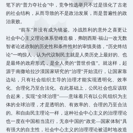
笔下的“普力夺社会”中，竞争性选举只不过是强化了古老
的社会结构，从而导致的不是政治发展，而是普遍性的政
治衰败。
“前车”并没有成为镜鉴。冷战胜利的意外之喜更让
社会中心主义理论体系登峰造极，弗朗西斯·福山一改无数
智者论述政制的历史性和条件性时的审慎美德，“历史终结
论”
一鸣惊人，认为代议制民主就是人类历史上最好的、也
是最终的政府形式，是全人类的“普世价值”。就这样，起
源于南撒哈拉沙漠国家研究的“治理”开始流行，让国家靠
边站，只有社会组织主导的治理才能实现透明化、效率
化、合理化乃至合法化。在此基础上，公民社会也应该联
合起来，实现“全球治理”——意味着只有以公民组织为主
体的全球治理，才是透明的、有效率的、合理的乃至合法
的。和自由民主理论一样，这种社会中心主义的治理理论
也一度在中国相当流行，无奈中国的“政党—国家体制”具
有强大的自主性，社会中心主义的治理理论被适时地改造