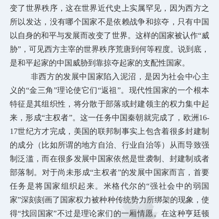
变了世界秩序，这在世界近代史上实属罕见，因为西方之
所以发达，没有哪个国家不是依赖战争和掠夺，只有中国
以自身的和平与发展而改变了世界。这样的国家被认作“威
胁”，可见西方主宰的世界秩序荒唐到何等程度。说到底，
是和平起家的中国威胁到靠掠夺起家的支配性国家。
非西方的发展中国家陷入泥沼，是因为社会中心主
义的“金三角”理论使它们“返祖”。现代性国家的一个根本
特征是其组织性，将分散于部落或封建领主的权力集中起
来，形成“主权者”。这一任务中国秦朝就完成了，欧洲16-
17世纪方才完成，美国的联邦制事实上包含着很多封建制
的成分（比如所谓的地方自治、行业自治等）从而导致强
制泛滥，而在很多发展中国家依然是世袭制、封建制或者
部落制。对于尚未形成“主权者”的发展中国家而言，首要
任务是将国家组织起来。米格代尔的“强社会中的弱国
家”深刻刻画了国家权力被种种传统势力所绑架的现象，使
得“找回国家”不过是理论家们的一厢情愿。在这种亨廷顿