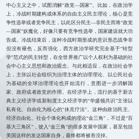
中心主义之中，试图消解“政党—国家”。比如，在政治学
上，冷战时期建构成体系的自由主义民主理论，核心是竞
争性选举或者党争民主，以此区分民主—非民主而将“政党
—国家”妖魔化，好像只要有竞争性选举，国家建设就大功
告成。冷战结束后，这种冷战时期形成的意识形态战争非
但没有褪色，反而强化，西方政治学研究完全基于“转型
学”范式的民主转型，在全世界推广以个人权利为基础的社
会中心主义思想和政治观念。与此相适应，在政治社会学
上，主张以社会组织为治理主体的治理理论、以公民社会
为基础的全球治理理
论也开始流行，意图进一步消解国
家、政府或者政党的作用。在经济学上，流行的基于新古
典主义经济学或新制度主义经济学的“华盛顿共识”主张以
私有化、自由化为核心的“休克疗法”。这种由政治民主、
经济自由化、社会个体化构成的理论“金三角”，不过是“百
慕大三角区”，驶入“金三角”的很多发展中国家，甚至包括
美国这样的发达国家自身，最终都将被吞没掉。