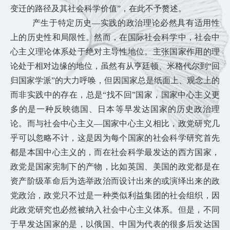
变迁的路径及其社会科学价值”，在此不予赘述。
产生于特定历史—实践的政治理论必然具有适用性
上的历史性和局限性。然而，在国际社会科学中，社会中
心主义理论体系处于绝对主导性地位。主张国家作用的理
论处于相对边缘的地位，虽然有从亨廷顿、米格代尔到“回
归国家
学派”的大力呼唤，但因国家总是纸面上、观念上的
而非实践中的存在，总是“找不回”国家，国家中心主义更
多的是一种反映德国、日本等早发达国家的历史政治理
论。而与社会中心主义—国家中心主义相比，政党研究几
乎可以忽略不计，这是因为每个国家的社会科学研究首先
都是本国中心主义的，而在社会科学最发达的西方国家，
政党是国家宪制下的产物，比如英国、美国的政党都是在
资产阶级革命后为选举政治而设计出来的或演绎出来的政
党政治，政党只不过是一种类似利益集团的社会组织，因
此政党研究也必然被纳入社会中心主义体系。但是，不同
于早发达国家的是，以俄国、中国为代表的很多后发达国