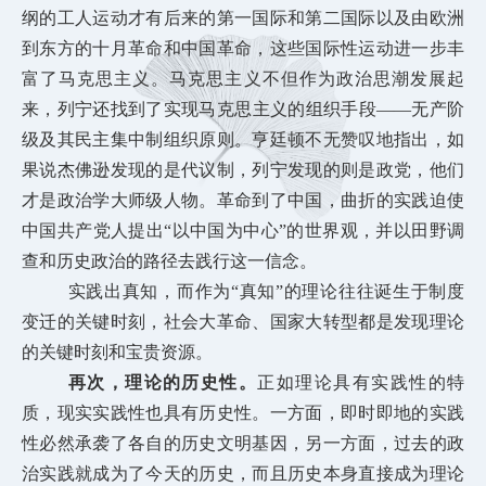
纲的工人运动才有后来的第一国际和第二国际以及由欧洲
到东方的十月革命和中国革命，这些国际性运动进一步丰
富了马克思主义。马克思主义不但作为政治思潮发展起
来，列宁还找到了实现马克思主义的组织手段——无产阶
级及其民主集中制组织原则。亨廷顿不无赞叹地指出，如
果说杰佛逊发现的是代议制，列宁发现的则是政党，他们
才是政治学大师级人物。革命到了中国，曲折的实践迫使
中国共产党人提出“以中国为中心”的世界观，并以田野调
查和历史政治的路径去践行这一信念。
实践出真知，而作为“真知”的理论往往诞生于制度
变迁的关键时刻，社会大革命、国家大转型都是发现理论
的关
键时刻和宝贵资源。
再次，理论的历史性。
正如理论具有实践性的特
质，现实实践性也具有历史性。一方面，即时即地的实践
性必然承袭了各自的历史文明基因，另一方面，过去的政
治实践就成为了今天的历史，而且历史本身直接成为理论