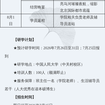
亮马河璀璨夜航，缩影
结营晚宴
北京国际都市底蕴
8
月
1
学院相关负责老师及辅
学员返程
日
导员送站
【研学计划】
★预计研学时间：202
6
年
7
月
26
日至
31
日；
7
月
25
日报
到
★研学地点：中国人民大学（中关村校区）
★培训人数：
100
人（额满即止）
★服务保障：班主任一名（学院老师）、生活辅导员
若干（人大优秀在读本硕博生）
【招生时间】