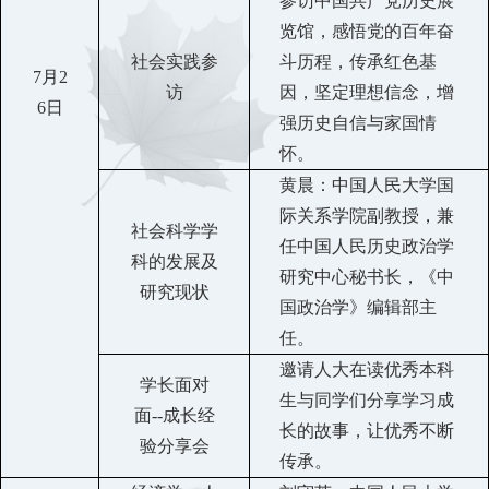
参访中国共产党历史展
览馆，
感悟党的百年奋
社会实践参
斗历程，传承红色基
7
月
2
访
因，坚定理想信念，增
6
日
强历史自信与家国情
怀
。
黄晨：中国人民大学国
际关系学院副教授，兼
社会科学学
任中国人民历史政治学
科的发展及
研究中心秘书长，《中
研究现状
国政治学》编辑部主
任。
邀请人大在读优秀本科
学长面对
生与同学们分享学习成
面
-
-
成长经
长的故事，让优秀不断
验分享会
传承。