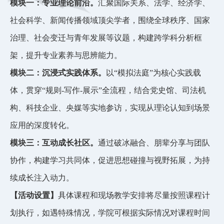
模块一：专业理论前沿
。
汇聚国际关系、法学、
经济学、
社会科学、新闻传播领域顶尖学者，围绕全球秩序、国家
治理、社会变迁与青年发展等议题，构建跨学科分析框
架，提升专业素养与思辨能力。
模块二：沉浸式实践体系
。
以
“模拟法庭”为核心实践载
体，贯穿“规则-写作-展示
”
全流程，结合党史馆、司法机
构、科技企业、央媒等实地参访，实现从理论认知到场景
应用的深度转化。
模块三：互动成长社区
。
通过破冰融合、朋辈分享与团队
协作，构建学习共同体，促进思想碰撞与视野拓展，为持
续成长注入动力。
【活动设置】
具体课程和
现场教学
安排
将尽量按照课程计
划执行，如遇特殊情况，学院
可根据实际
情况对课程时间