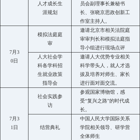
人才成长生
员会副理事长兼秘书
涯规划
长、张晓京思政创新工
作室主持人。
邀请北京市相关法院庭
模拟法庭庭
审审判长和模拟法庭指
审
导小组进行现场点评
7
月
3
人大社会学
邀请人大优势专业相关
0
日
科各学科招
科学带头人，就人才选
生就业政策
拔及培养对师生、家长
指导
会
进行面对面交流。
参观国家博物馆，感
社会实践参
受
“复兴之路”的时代成
访
长。
7月3
中国人民大学国际关系
1
日
结营典礼
学院相关领导、研学营
全体师生