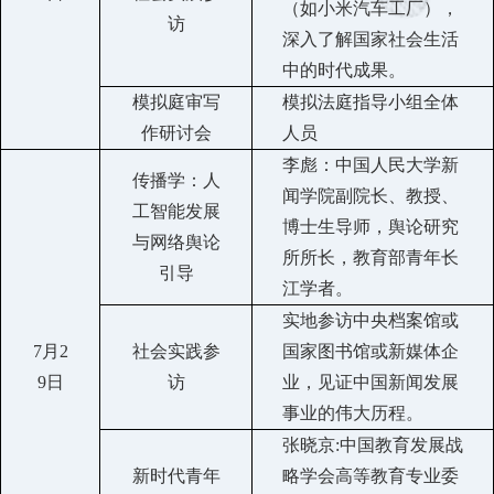
（如小米汽车工厂）
，
访
深入了解国家社会生活
中的时代成果。
模拟庭审写
模拟法庭指导小组全体
作研讨会
人员
李彪：中国人民大学新
传播学：人
闻学院副院长、教授、
工智能发展
博士生导师，舆论研究
与网络舆论
所所长，
教育部青年长
引导
江学者
。
实地参访中央档案馆或
7
月
2
社会实践参
国家图书馆或新媒体企
9
日
访
业，见证中国新闻发展
事业的伟大历程。
张晓京
:中国教育发展战
新时代青年
略学会高等教育专业委