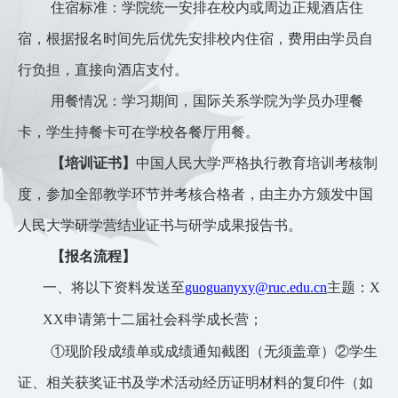
住宿标准：
学院统一安排在校内或周边正规酒店住
宿，
根据报名时间先后优先安排校内住宿，
费用由学员自
行负担，直接向酒店支付。
用餐情况：学习期间，国际关系学院为学员办理餐
卡，学生持餐卡可在学校各餐厅用餐。
【培训证书】
中国人民大学严格执行教育培训考核制
度，参加全部教学环节并考核合格者，由主办方颁发中国
人民大学研学营结业证书与研学成果报告书。
【报名流程】
一、将以下资料发送至
guoguanyxy@ruc.edu.cn
主题：
X
XX
申请第十二届社会科学成长营；
①现阶段成绩单或成绩通知截图（无须盖章）②学生
证、相关获奖证书及学术活动经历证明材料的复印件（如