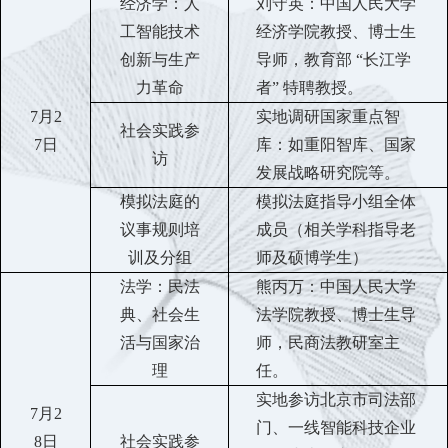
经济学：
人
刘守英：
中国人民大学
工智能技术
经济学院教授、博士生
创新与生产
导师，教育部
“长江学
力革命
者” 特聘教授
。
7
月
2
实地调研国家重点智
社会实践参
7
日
库：如重阳智库、国家
访
发展战略研究院等。
模拟法庭的
模拟法庭指导小组全体
议事规则培
成员（相关学科指导老
训及分组
师及硕博学生）
法学：民法
熊丙万：中国人民大学
典、社会生
法学院教授、博士生导
活与国家治
师，民商法教研室主
理
任。
实地参访
北京市司法部
7月2
门、一线智能科技企业
8
日
社会实践参