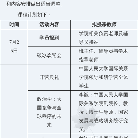
和内容安排做出适当调整。
课程计划如下：
时间
活动内容
拟授课教师
学院相关负责老师及辅
学员报到
7
月
2
导员接站
5
日
班主任、辅导员与学术
破冰欢迎会
指导老师
中国人民大学国际关系
开营典礼
学院领导和研学营全体
学生
李巍：中国人民大学国
政治学：大
际关系学院副院长、教
国竞争与全
授，博士生导师，国家
球秩序的未
发展与战略研究院研究
来
员。