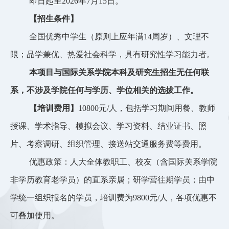
即日起至
202
6
年
7
月
15
日。
【招生条件】
全国优秀中学生（原则上应年满
1
4
周岁）、文理不
限；品学兼优、热爱社会科学，具有研究性学习能力者。
本项目与国际关系学院本科及研究生招生无任何联
系，不涉及学院任何与学历、学位相关的选拔工作。
【培训费用】
10800元/人，包括学习期间用餐、教师
授课、学术指导、模拟会议、学习资料、结业证书、照
片、考察调研、组织管理、接送站交通服务费等费用。
优惠政策：
人大全体教职工、校友（含国际关系学院
非学历教育老学员）的直系亲属；研学营往期学员；由中
学统一组织报名的学员
，培训费为
9
800
元
/人，各项优惠不
可叠加使用。