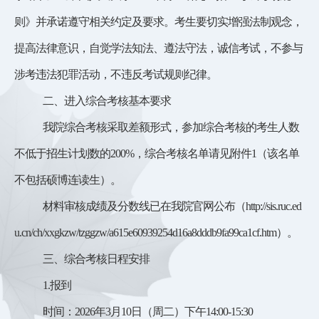
则》并承诺遵守相关约定及要求。考生要切实增强法制观念，
提高法律意识，自觉学法知法、遵法守法，诚信考试，不参与
涉考违法犯罪活动，不违反考试规则纪律。
二、
进入综合考核基本要求
我院
综合考核
采取差额形式，参加综合考核的考生人数
不低于招生计划数的
200
%
，综合考核名单请见附件
1（该名单
不包括硕博连读生）。
材料审核成绩及分数线已在我院官网公布（
http://sis.ruc.ed
u.cn/ch/xxgkzw/tzggzw/a615e60939254d16a8dddb9fa99ca1cf.htm
）。
三、
综合考核日程安排
1.报到
时间：
2026年3月10日（周二）下午14:00-15:30