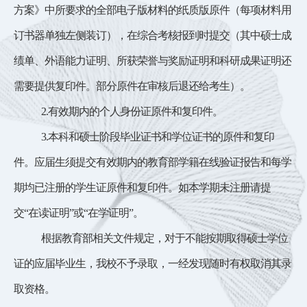
方案》中所要求的
全部电子版材料的纸质版原件
（每项材料用
订书器单独左侧装订）
，在综合考核
报到时
提交
（其中硕士成
绩单、外语能力证明、所获荣誉与奖励证明和科研成果证明还
需要提供复印件。部分原件在审核后退还给考生）。
2.有效期内的个人身份证原件和复印件。
3.本科和硕士阶段毕业证书和学位证书的原件和复印
件。应届生须提交有效期内的教育部学籍在线验证报告和每学
期均已注册的学生证原件和复印件。如本学期未注册请提
交“在读证明”或“在学证明”。
根据教育部相关文件规定，对于不能按期取得硕士学位
证的应届毕业生，我校不予录取，
一经发现随时有权取消其录
取资格。