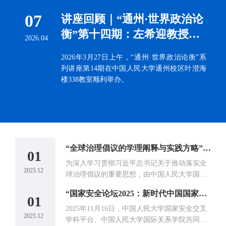
存在任何有违学术规范和学术道德的行为； 4.身心健康，
学院领导、研学营全体学生 下午 开营典礼 中国人民大学
符合国家和学校规...
07
讲座回顾｜“通州·世界政治论
国际关系学院领导 《大国外交》 刁大明：中国人民大学国
衡”第十四期：左希迎教授解
际关系学院教授、国家发展与战略研究院研究员，美国研
2026.04
究中心副主任。 晚上 模联会议的议事原则解析 徐正源：
析俄乌冲突、美伊冲突与国际
中国人民大学国际关系学院外交学副教授、国家发展与战
2026年3月27日上午，“通州·世界政治论衡”系
秩序的坍塌 中国人民大学国
略研究院研究员。 7月23日 上午 模联会议（磋商会议）
列讲座第14期在中国人民大学通州校区叶澄海
际关系学院 2026年3月31日
模联协会学术委员会及点评专家 共话全球人才观 邀请人大
楼338教室顺利举办。
就职于联合国的优秀校友共话全球人才观。 下午 模联会议
13:26 北京 3人
（非正式会议） 模联协会学术委员会及点评专家 晚上 模
联会议（正式会议） 模联协会学术委员会及点评专家 7月
24日 上午 社会实践-天坛 与国际留学生重走中轴线，探寻
非遗古迹 下...
讲座回顾｜“通州·世界政治论衡”第十四期：左希迎教授解析俄乌冲突、美伊冲突与国际秩序的坍塌 中国人民大学国际关系学院 2026年3月31日 13:26 北京 3人
“全球治理倡议的学理阐释与实践方略”学术研讨会顺利召开
01
”系
为深入学习贯彻习近平总书记关于推动落实全
2025.12
20
澄海
球治理倡议的重要思想，由中国人民大学国际
关系学院、中国人民大学习近平新时代中国特
讲座回顾 | “区域国别专题研究”系列课程第2讲：倪峰研究员深度剖析中国的美国问题研究
“国家安全论坛2025：新时代中国国家安全实践与国家安全学自主知识体系建构” 成功举办
色社会主义思想研究院主办，中国人民大学习
01
近平外交思想研究中心承办的“全球治理倡议的
域国别
2025年11月16日，中国人民大学国家安全交叉
2025.12
20
学理阐释与实践方略”学术研讨会于2025年11月
主办
学科平台、中国人民大学国际关系学院共同主