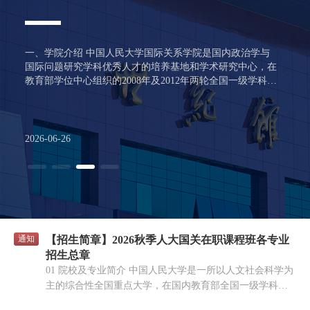
接收工作报名通知
一、学院介绍 中国人民大学国际关系学院是国内政治学与
国际问题研究学科优秀人才的培养基地和学术研究中心，在
教育部学位中心组织的2008年及2012年两轮全国一级学科评
估中，我校政治学一级学科均排名并列全国第一。2017年中
国人民大学政治学学科入选教育部“双一流”建设高校及建设
学科名单。 二、申请专业方向介绍 学院2027年拟面向推免
生招收学术型硕士和直博项目。申请人仅限申报一个项目，
2026-06-26
项目之间在考核等环节有所区别，不可互转。 学院拟招收
学术型硕士推免生的专业和研究方向如下： 序号 专业 研究
方向 学制 1 030200政治学 国际政治 2年 2 030200政治学 国
际关系 2年 3 030200政治学 国际政治经济学 2年 4 030200政
治学 外交学 2年 5 030200政治学 政治学理论 2年 6 030200
政治学 中外政治制度 2年 7 030200政治学 中国政治 2年 8
030200政治学 科学社会主义与国际共产主义运动 2年 9
通知
【招生简章】2026秋季人大国关在职课程班各专业
140200国家安全学 不区分研究方向 2年 10 140700区域国别
招生总章
学 不区分研究方向 3年 11 020100理论经济学 世界经济 3年
01 院校及专业简介 中国人民大学是一所以人文社会科学为
学院拟招收直博项目推免生的专业如下： 序号 专业 研究方
主的综合性全国重点大学，在国内教育部全国一级学科评
向 学制 1 030206国际政治 不区分研究方向 5年 2 030207国
估结果中，中国人民大学共有包括政治学在内的13个一级
际关系 不区分研究方向 5年 3 0302Z1国际政治经济学 不区