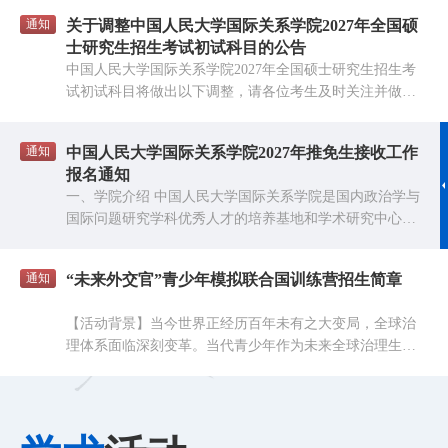
分研究方向 5年 4 030208外交学 不区分研究方向 5年 5
学科获评A级及以上，在人文社科领域位居全国高校第二
通知
关于调整中国人民大学国际关系学院2027年全国硕
030201政治学理论 不区分研究方向 5年 6 030202中外政治制
位。 中国人民大学国际关系学院是国内历史最悠久、实力
士研究生招生考试初试科目的公告
度 不区分研究方向 5年 7 0302Z2中国政治 不区分研究方向
最雄厚的国内外问题教学与研究机构之一，在政治理论与
5年 8 140200国家安全学 不区分研究方向 5年 9 020105世界
中国人民大学国际关系学院2027年全国硕士研究生招生考
政府管理、国际事务与外交政策、世界经济等研究领域具
经济 不区分研究方向 5年 直博项目入学身份为博士生，学
试初试科目将做出以下调整，请各位考生及时关注并做好
有举足轻重的地位，培养的上万名毕业生在党政机关与事
制5年，入学后各项待遇标准均按照博士生执行。 三、申请
复习准备。 国家安全学专业：科目四名称由“国家安全学
业单位、知名企业、新闻媒体、研究机构、国际组织等理
条件 中华人民共和国公民。拥护中国共产党的领导，具有
大类综合”改为“国家安全学综合”。 区域国别学专业：科目
论和实践的一线发光发热。 国际关系学院拥有一支结构合
正确的政治方向，热爱祖国，热爱人民，拥护社会主义制
通知
中国人民大学国际关系学院2027年推免生接收工作
四名称由“区域国别学理论与方法”改为“区域国别学综
理、力量雄厚的教师队伍。现有专任教师72人，其中，教
度，愿为社会主义现代化建设服务；遵纪守法，品德良好，
报名通知
合”。 相关事宜详见中国人民大学2027年硕士研究生招生
授36人，副教授23人，讲师12人，助教1人。另有教辅行政
且满足以下条件： 1.目前就读本科学校具有教育部推荐免试
一、学院介绍 中国人民大学国际关系学院是国内政治学与
简章、专业目录。 中国人民大学国际关系学院 2026年7月
人员11人。在长期的学科建设和教学科研实践中，学院涌
研究生资格的优秀应届本科毕业生； 2.学术研究兴趣浓厚，
国际问题研究学科优秀人才的培养基地和学术研究中心，
15日
有较强的创新意识、创新能力和专业能力； 3.诚实守信，学
现出一批在国内外具有广泛影响的著名学者和学术带头
在教育部学位中心组织的2008年及2012年两轮全国一级学
风端正，不存在任何有违学术规范和学术道德的行为； 4.身
人，其中，包括国务院学位委员会学科评议组成员、中央
科评估中，我校政治学一级学科均排名并列全国第一。
心健康，符合国家和学校规...
和教育部马克思主义理论研究和建设工程系列教材首席专
通知
“未来外交官”青少年模拟联合国训练营招生简章
2017年中国人民大学政治学学科入选教育部“双一流”建设
家、国家级教学名师等共26人。为2026年秋季在职课程班
高校及建设学科名单。 二、申请专业方向介绍 学院2027年
授课的教师包括杨光斌、金灿荣、翟东升、李巍、李晨、
【活动背景】当今世界正经历百年未有之大变局，全球治
拟面向推免生招收学术型硕士和直博项目。申请人仅限申
黄大慧、方长平、保建云、王义桅等一批在国际国内有着
理体系面临深刻变革。当代青少年作为未来全球治理生力
报一个项目，项目之间在考核等环节有所区别，不可互
广泛影响的学术领军人物及众多青年学术骨干。此外，学
军，肩负着向世界阐释中国智慧、展示真实立体全面中国
转。 学院拟招收学术型硕士推免生的专业和研究方向如
院还将邀请政界与商界的一线专家为学员讲授方向课或开
形象的重要使命，培养具备全球视野、跨文化沟通能力与
下： 序号 专业 研究方向 学制 1 030200政治学 国际政治 2
办专题讲座，组织学术工作坊、主题论坛、线上读书会等
国际组织潜质的优秀青少年，已成为新时代人才培养的战
年 2 030200政治学 国际关系 2年 3 030200政治学 国际政治
多样学习活动。 我院的突出优势在于跨学科和全球性视
略重点。 中国人民大学国际关系学院作为国内政治学与国
经济学 2年 4 030200政治学 外交学 2年 5 030200政治学 政