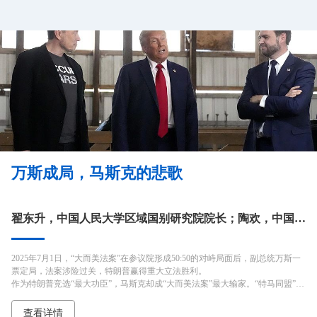
万斯成局，马斯克的悲歌
翟东升，中国人民大学区域国别研究院院长；陶欢，中国人民大学区域国别研究院助理研究员。
2025年7月1日，“大而美法案”在参议院形成50:50的对峙局面后，副总统万斯一
票定局，法案涉险过关，特朗普赢得重大立法胜利。
作为特朗普竞选“最大功臣”，马斯克却成“大而美法案”最大输家。“特马同盟”彻
底崩塌，马斯克连续多日猛烈抨击“大而美法案”，威胁要让支持该法案的议员
落选，甚至组建“美国党”，颠覆美国原有的政治格局和权力潜规则。
查看详情