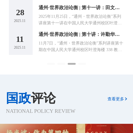
21日在明德国际楼408顺利召开。
中国
办的“国家安全论坛2025：新时代中国国家安全
 | “通州·世界政治论衡”第十三期：金灿荣教授深度剖析百年变局与当前国际形势 中国人民大学国际关系学院 2026年3月13日 14:36 北京 2人
通州·世界政治论衡 | 第十一讲：田文林教授阐释帝国主义体系下的巴以冲突与中东地缘格局
室顺利
实践与国家安全学自主知识体系建构”在北京中
28
国职工之家成功举办。
衡”系
2025年11月25日，“通州・世界政治论衡”系列
2025.11
20
教室顺
讲座第十一讲在中国人民大学通州校区叶澄海
楼239教室成功举办。
讲座回顾 | “区域国别专题研究”系列课程第一讲：钱乘旦教授解读“大国之学”
通州·世界政治论衡 | 第十讲：许勤华教授深度分析国际关系与全球生态文明建设
11
国别
11月7日，“通州・世界政治论衡”系列讲座第十
2025.11
20
主办
期在中国人民大学通州校区叶澄海楼 338 教室
国人
成功举办。
国政
评论
查看更多
NATIONAL POLICY REVIEW