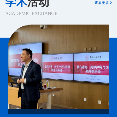
学术
活动
野。政治学与经济学交叉发展，理论研究与应用研究并驾
际关系研究的顶尖学府，拥有政治学、区域国别学、国家
查看更多
治学理论 2年 6 030200政治学 中外政治制度 2年 7 030200
齐驱，是培养视野开阔的复合型人才的重要保证。近20年
安全学 3 个一级学科博士学位授权点，政治学学科连续两
政治学 中国政治 2年 8 030200政治学 科学社会主义与国际
来，上万名社会各界人士在提升学历和吸收相关专业知识
ACADEMIC EXCHANGE
轮入选国家 “双一流” 建设学科。学院扎根中国大地、服务
共产主义运动 2年 9 140200国家安全学 不区分研究方向 2
等方面受益于我院的培训项目，形成了良好的社会反响。
国家大战略，在重大原创性理论成果方面成果斐然，提出
年 10 140700区域国别学 不区分研究方向 3年 11 020100理
为响应国家战略人才储备需要，我院今年对原有课程班进
历史政治学、推动国际关系理论研究转型升级为世界政治
论经济学 世界经济 3年 学院拟招收直博项目推免生的专业
行革命性升级，提供靠近国际前沿、紧贴时代脉搏的优质
研究，建设自主性学科体系实现 “从 0 到 1” 突破，为中国
如下： 序号 专业 研究方向 学制 1 030206国际政治 不区分
课程和培训服务，为国家培养和输送“执时代先鞭”的弄潮
政治学学科发展起到引领和示范作用。 为响应全球治理倡
研究方向 5年 2 030207国际关系 不区分研究方向 5年 3
儿。 02 专业课程及方向 （一）世界经济专业 （点击查看
议号召，依托中国人民大学国际关系学院的雄厚学术实力
0302Z1国际政治经济学 不区分研究方向 5年 4 030208外交
详情） 世界经济专业课程班致力于培养深谙全球经济运行
与人大模联二十年的实践积淀，现推《“未来外交官”青少
学 不区分研究方向 5年 5 030201政治学理论 不区分研究方
规律、掌握国际前沿理论与实务的高端人才。下设研究方
年模拟联合国训练营》。本活动旨在以模拟联合国为载
向 5年 6 030202中外政治制度 不区分研究方向 5年 7
向： *企业出海方向 国际金融投资与管理方向 国际经济与
体，引导中学生立足全球视野、胸怀家国情怀，深度参与
0302Z2中国政治 不区分研究方向 5年 8 140200国家安全学
贸易方向 企业并购与投融资方向 （二）国际政治经济学专
国际议题研讨与多边外交实践，锤炼国际沟通、协商谈判
不区分研究方向 5年 9 020105世界经济 不区分研究方向 5
业 （点击查看详情） 国际政治经济学专业整合政治学与经
与公共表达能力，助力其成长为堪当全球治理重任、兼具
年 直博项目入学身份为博士生，学制5年，入学后各项待
济学双重视角，致力于培养精通国际规则、擅长战略研判
中国立场与世界眼光的新时代国际化青年，为构建更加公
遇标准均按照博士生执行。 三、申请条件 中华人民共和国
的复合型全球治理人才。下设研究方向： *区域国别研究
正合理的全球治理体系、推动人类命运共同体建设储备青
公民。拥护中国共产党的领导，具有正确的政治方向，热
方向 “一带一路”与国际政治经济学方向 ...
春力量。 本项目与国际关系学院本科及研究生招生无任何
爱祖国，热爱人民，拥护社会主义制度，愿为社会主义现
联系，不涉及学院任何与学历、学位相关的选拔工作。
代化建设服务；遵纪守法，品德良好，且满足以下条件：
【课程设置】具体教学安排将尽量按照课程计划执行，如
1.目前就读本科学校具有教育部推荐免试研究生资格的优
遇特殊情况，学院可根据实际情况对课程时间和内容安排
秀应届本科毕业生； 2.学术研究兴趣浓厚，有较强的创新
做出适当调整。 课程计划如下： 日期 课程内容 拟授课教
意识、创新能力和专业能力； 3.诚实守信，学风端正，不
师及内容 7月22日 上午 报到入住 中国人民大学国际关系