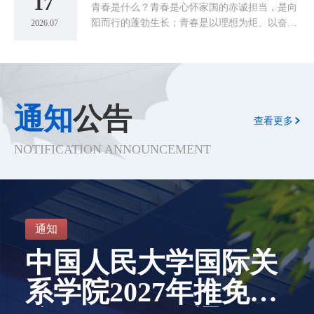
17
青春是什么？青春是心怀家国的赤诚担当，是向
阳而行的蓬勃生长；青春是以理想为炬、以奋斗
2026.07
为桨的一往无前，是胸有丘壑、眼有山河的初心
坚守，是扎根大地、躬身实干的使命奔赴。新时
代青年的青春，从来与祖国发展同频、与时代浪
潮同向。最动人的青春模样，是奔赴山海、服务
家国，将个人微光汇入时代星河，让青春价值在
通知
公告
祖国最需要的地方熠熠生辉。
查看更多
NOTIFICATION ANNOUNCEMENT
通知
中国人民大学国际关
系学院2027年推免生