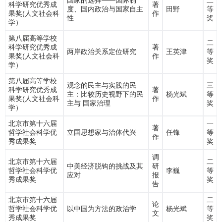
国家的选择——国际制
二
科学研究优秀成
著
度、国内政治与国家自主
田野
等
果奖(人文社会科
作
性
奖
学）
第八届高等学校
二
科学研究优秀成
著
两岸政治关系定位研究
王英津
等
果奖(人文社会科
作
奖
学）
第八届高等学校
观念的民主与实践的民
三
科学研究优秀成
著
主：比较历史视野下的民
杨光斌
等
果奖(人文社会科
作
主与 国家治理
奖
学）
北京市第十六届
一
著
哲学社会科学优
立国思想家与治体代兴
任锋
等
作
秀成果奖
奖
调
北京市第十六届
二
中美经济脱钩的挑战及其
研
哲学社会科学优
李巍
等
应对
报
秀成果奖
奖
告
北京市第十六届
二
论
哲学社会科学优
以中国为方法的政治学
杨光斌
等
文
秀成果奖
奖