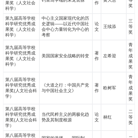
钓鱼岛争端的来龙去脉
黄大慧
等
果奖（人文社会
作
奖
科学）
第九届高等学校
中心主义国家现代化的历
三
科学研究优秀成
史逻辑——以近代中国社
论
王续添
等
果奖（人文社会
会中心力量转化为中心的
文
奖
科学）
考察
青
第九届高等学校
年
科学研究优秀成
著
美国国家安全战略的转变
左希迎
成
果奖（人文社会
作
果
科学）
奖
青
第八届高等学校
年
科学研究优秀成
《大道之行：中国共产党
著
欧树军
成
果奖(人文社会科
与中国社会主义》
作
果
学）
奖
第八届高等学校
二
科学研究优秀成
当代民粹主义的两极化趋
论
林红
等
果奖(人文社会科
势及其制度根源
文
奖
学）
第八届高等学校