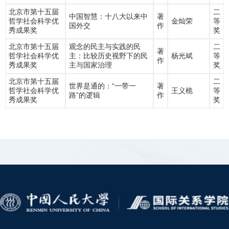
北京市第十五届
二
中国智慧：十八大以来中
著
哲学社会科学优
金灿荣
等
国外交
作
秀成果奖
奖
北京市第十五届
观念的民主与实践的民
二
著
哲学社会科学优
主：比较历史视野下的民
杨光斌
等
作
秀成果奖
主与国家治理
奖
北京市第十五届
二
世界是通的：“一带一
著
哲学社会科学优
王义桅
等
路”的逻辑
作
秀成果奖
奖